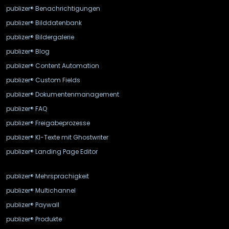
publizer® Benachrichtigungen
publizer® Bilddatenbank
publizer® Bildergalerie
publizer® Blog
publizer® Content Automation
publizer® Custom Fields
publizer® Dokumentenmanagement
publizer® FAQ
publizer® Freigabeprozesse
publizer® KI-Texte mit Ghostwriter
publizer® Landing Page Editor
publizer® Mehrsprachigkeit
publizer® Multichannel
publizer® Paywall
publizer® Produkte