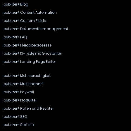
publizer® Blog
publizer® Content Automation
publizer® Custom Fields
publizer® Dokumentenmanagement
publizer® FAQ
publizer® Freigabeprozesse
publizer® KI-Texte mit Ghostwriter
publizer® Landing Page Editor
publizer® Mehrsprachigkeit
publizer® Multichannel
publizer® Paywall
publizer® Produkte
publizer® Rollen und Rechte
publizer® SEO
publizer® Statistik