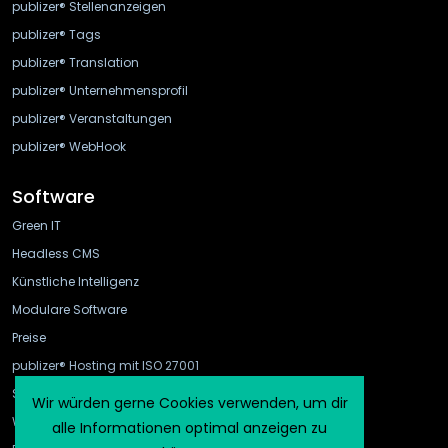
publizer® Stellenanzeigen
publizer® Tags
publizer® Translation
publizer® Unternehmensprofil
publizer® Veranstaltungen
publizer® WebHook
Software
Green IT
Headless CMS
Künstliche Intelligenz
Modulare Software
Preise
publizer® Hosting mit ISO 27001
Schnittstellen
Wir würden gerne Cookies verwenden, um dir
WebHook und API Gateway
alle Informationen optimal anzeigen zu