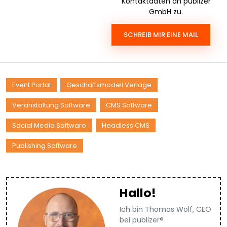
Kontaktdaten an publizer
GmbH zu.
SCHREIB MIR EINE MAIL
Event Portal
Geschäftsmodell Verlage
Veranstaltung Software
CMS Software
Social Media Software
Headless CMS
Publishing Software
Hallo!
Ich bin Thomas Wolf, CEO
bei publizer®