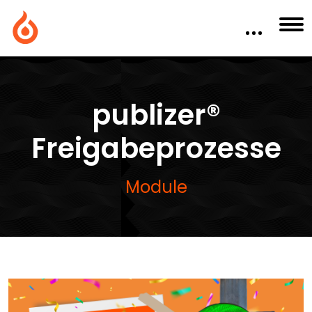
publizer®
Freigabeprozesse
Module