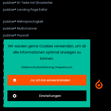
publizer® KI-Texte mit Ghostwriter
publizer® Landing Page Editor
publizer® Mehrsprachigkeit
publizer® Multichannel
publizer® Paywall
publizer® Produkte
Wir würden gerne Cookies verwenden, um dir
publizer® Rollen und Rechte
alle Informationen optimal anzeigen zu
publizer® SEO
können.
publizer® Statistik
Datenschutzerklärung
|
Impressum
publizer® Stellenanzeigen
publizer® Tags
Ja, ich bin einverstanden
publizer® Translation
publizer® Unternehmensprofil
Einstellungen
publizer® Veranstaltungen
publizer® WebHook