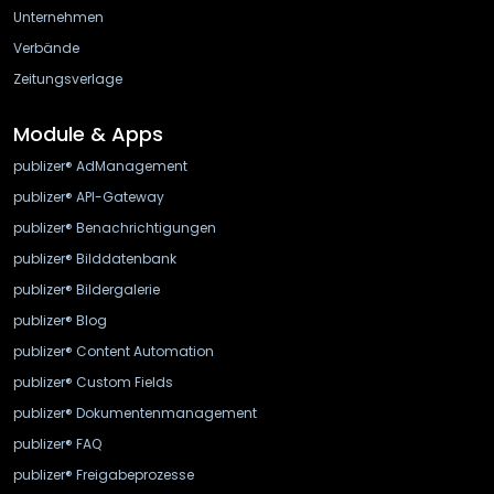
Unternehmen
Verbände
Zeitungsverlage
Module & Apps
publizer® AdManagement
publizer® API-Gateway
publizer® Benachrichtigungen
publizer® Bilddatenbank
publizer® Bildergalerie
publizer® Blog
publizer® Content Automation
publizer® Custom Fields
publizer® Dokumentenmanagement
publizer® FAQ
publizer® Freigabeprozesse