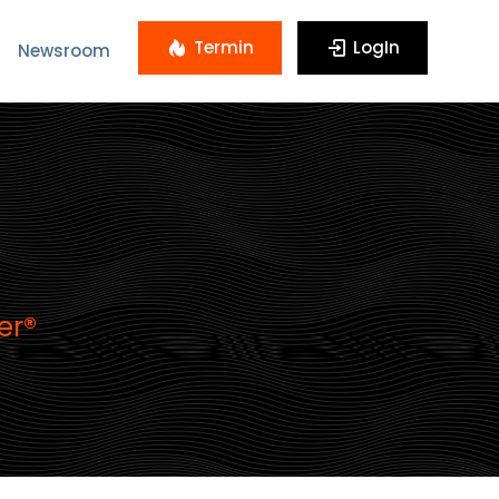
Termin
LogIn
Newsroom
er®