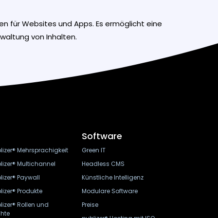
ten für Websites und Apps. Es ermöglicht eine
rwaltung von Inhalten.
Software
lizer® Mehrsprachigkeit
Green IT
lizer® Multichannel
Headless CMS
lizer® Paywall
Künstliche Intelligenz
lizer® Produkte
Modulare Software
lizer® Rollen und
Preise
hte