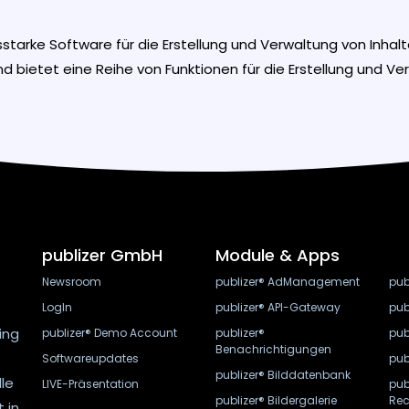
sstarke Software für die Erstellung und Verwaltung von Inhal
d bietet eine Reihe von Funktionen für die Erstellung und Ve
publizer GmbH
Module & Apps
Newsroom
publizer® AdManagement
pub
LogIn
publizer® API-Gateway
pub
ing
publizer® Demo Account
publizer®
pub
Benachrichtigungen
Softwareupdates
pub
publizer® Bilddatenbank
lle
LIVE-Präsentation
pub
publizer® Bildergalerie
Rec
 in