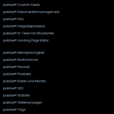
publizer® Custom Fields
publizer® Dokumentenmanagement
publizer® FAQ
publizer® Freigabeprozesse
publizer® KI-Texte mit Ghostwriter
publizer® Landing Page Editor
publizer® Mehrsprachigkeit
publizer® Multichannel
publizer® Paywall
publizer® Produkte
publizer® Rollen und Rechte
publizer® SEO
publizer® Statistik
publizer® Stellenanzeigen
publizer® Tags