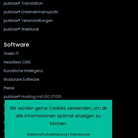
publizer® Translation
publizer® Unternehmensprofil
publizer® Veranstaltungen
publizer® WebHook
Software
Green IT
Headless CMS
Künstliche Intelligenz
Modulare Software
Preise
publizer® Hosting mit ISO 27001
Schnittstellen
Wir würden gerne Cookies verwenden, um dir
WebHook und API Gateway
alle Informationen optimal anzeigen zu
FAQ
können.
CMS-Vergleich
Datenschutzerklärung
|
Impressum