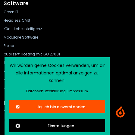
Software
Green IT
Headless CMS
Künstliche Intelligenz
Modulare Software
Preise
publizer® Hosting mit ISO 27001
Schnittstellen
Wir würden gerne Cookies verwenden, um dir
WebHook und API Gateway
alle Informationen optimal anzeigen zu
FAQ
können.
CMS-Vergleich
Datenschutzerklärung
|
Impressum
Rechtliches
Ja, ich bin einverstanden
Datenschutz
Impressum
Einstellungen