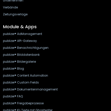
Unternehmen
Verbände
Zeitungsverlage
Module & Apps
publizer® AdManagement
publizer® API-Gateway
publizer® Benachrichtigungen
publizer® Bilddatenbank
publizer® Bildergalerie
publizer® Blog
publizer® Content Automation
publizer® Custom Fields
publizer® Dokumentenmanagement
publizer® FAQ
publizer® Freigabeprozesse
publizer® KI-Texte mit Ghostwriter