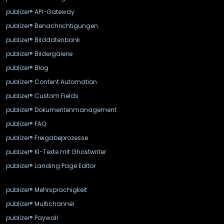
publizer® API-Gateway
publizer® Benachrichtigungen
publizer® Bilddatenbank
publizer® Bildergalerie
publizer® Blog
publizer® Content Automation
publizer® Custom Fields
publizer® Dokumentenmanagement
publizer® FAQ
publizer® Freigabeprozesse
publizer® KI-Texte mit Ghostwriter
publizer® Landing Page Editor
publizer® Mehrsprachigkeit
publizer® Multichannel
publizer® Paywall