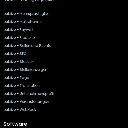
publizer® Mehrsprachigkeit
publizer® Multichannel
publizer® Paywall
publizer® Produkte
publizer® Rollen und Rechte
publizer® SEO
publizer® Statistik
publizer® Stellenanzeigen
publizer® Tags
publizer® Translation
publizer® Unternehmensprofil
publizer® Veranstaltungen
publizer® WebHook
Software