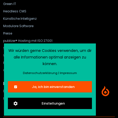
Green IT
Headless CMS
Künstliche Intelligenz
Modulare Software
Preise
publizer® Hosting mit ISO 27001
Schnittstellen
Wir würden gerne Cookies verwenden, um dir
WebHook und API Gateway
alle Informationen optimal anzeigen zu
FAQ
können.
CMS-Vergleich
Datenschutzerklärung
|
Impressum
Rechtliches
Ja, ich bin einverstanden
Datenschutz
Impressum
Einstellungen