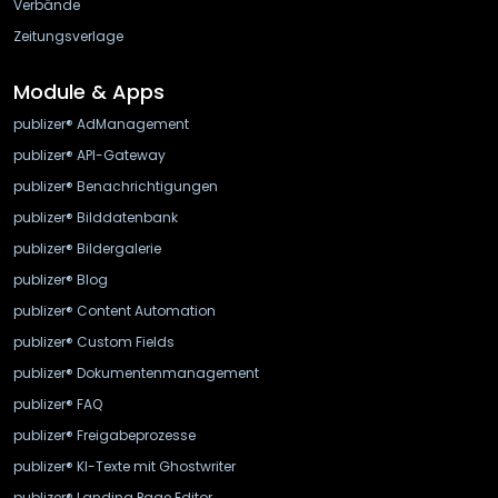
Verbände
Zeitungsverlage
Module & Apps
publizer® AdManagement
publizer® API-Gateway
publizer® Benachrichtigungen
publizer® Bilddatenbank
publizer® Bildergalerie
publizer® Blog
publizer® Content Automation
publizer® Custom Fields
publizer® Dokumentenmanagement
publizer® FAQ
publizer® Freigabeprozesse
publizer® KI-Texte mit Ghostwriter
publizer® Landing Page Editor