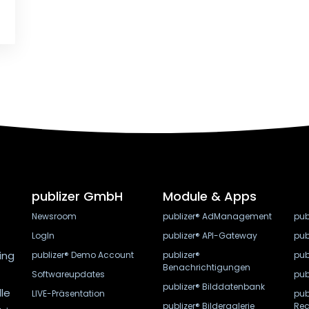
publizer GmbH
Module & Apps
Newsroom
publizer® AdManagement
pub
LogIn
publizer® API-Gateway
pub
ing
publizer® Demo Account
publizer®
pub
Benachrichtigungen
Softwareupdates
pub
publizer® Bilddatenbank
lle
LIVE-Präsentation
pub
publizer® Bildergalerie
Rec