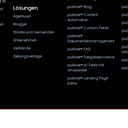
 in
Lösungen
publizer® Blog
pub
en
publizer® Content
pub
Agenturen
Automation
pub
n.
Blogger
publizer® Custom Fields
pub
Städte und Gemeinden
publizer®
pub
Unternehmen
Dokumentenmanagement
pub
Verbände
publizer® FAQ
Unt
Zeitungsverlage
publizer® Freigabeprozesse
pub
publizer® KI-Texte mit
pub
Ghostwriter
publizer® Landing Page
Editor
©2026
publizer®
ein Angebot der publizer GmbH