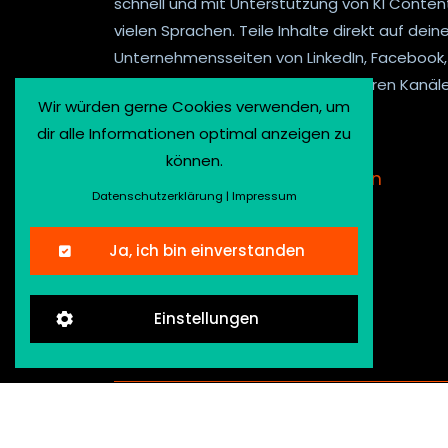
schnell und mit Unterstützung von KI Content
vielen Sprachen. Teile Inhalte direkt auf dein
Unternehmensseiten von LinkedIn, Facebook,
Twitter, Mastodon und vielen anderen Kanäle
Wir würden gerne Cookies verwenden, um
dir alle Informationen optimal anzeigen zu
können.
Kontakt
.
Newsletter anmelden
Datenschutzerklärung
|
Impressum
Ja, ich bin einverstanden
Einstellungen