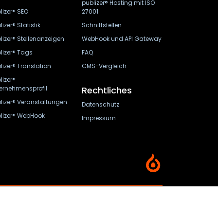
publizer® Hosting mit ISO
lizer® SEO
27001
lizer® Statistik
Schnittstellen
lizer® Stellenanzeigen
WebHook und API Gateway
lizer® Tags
FAQ
lizer® Translation
CMS-Vergleich
lizer®
ernehmensprofil
Rechtliches
lizer® Veranstaltungen
Datenschutz
lizer® WebHook
Impressum