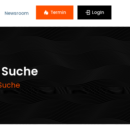
Termin
LogIn
Newsroom
 Suche
 Suche