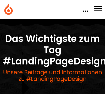
Das Wichtigste zum
Tag
#LandingPageDesig
Unsere Beiträge und Informationen
zu #LandingPageDesign