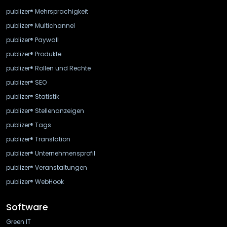
publizer® Mehrsprachigkeit
publizer® Multichannel
publizer® Paywall
publizer® Produkte
publizer® Rollen und Rechte
publizer® SEO
publizer® Statistik
publizer® Stellenanzeigen
publizer® Tags
publizer® Translation
publizer® Unternehmensprofil
publizer® Veranstaltungen
publizer® WebHook
Software
Green IT