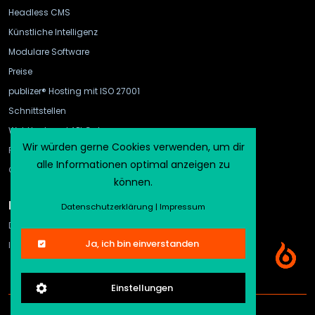
Headless CMS
Künstliche Intelligenz
Modulare Software
Preise
publizer® Hosting mit ISO 27001
Schnittstellen
WebHook und API Gateway
Wir würden gerne Cookies verwenden, um dir
FAQ
alle Informationen optimal anzeigen zu
CMS-Vergleich
können.
Rechtliches
Datenschutzerklärung
|
Impressum
Datenschutz
Ja, ich bin einverstanden
Impressum
Einstellungen