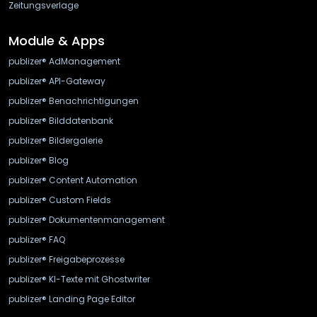
Zeitungsverlage
Module & Apps
publizer® AdManagement
publizer® API-Gateway
publizer® Benachrichtigungen
publizer® Bilddatenbank
publizer® Bildergalerie
publizer® Blog
publizer® Content Automation
publizer® Custom Fields
publizer® Dokumentenmanagement
publizer® FAQ
publizer® Freigabeprozesse
publizer® KI-Texte mit Ghostwriter
publizer® Landing Page Editor