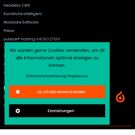
Headless CMS
Künstliche Intelligenz
Modulare Software
Preise
publizer® Hosting mit ISO 27001
Schnittstellen
Wir würden gerne Cookies verwenden, um dir
WebHook und API Gateway
alle Informationen optimal anzeigen zu
FAQ
können.
CMS-Vergleich
Datenschutzerklärung
|
Impressum
Rechtliches
Ja, ich bin einverstanden
Datenschutz
Impressum
Einstellungen