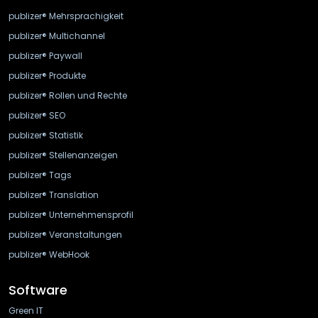
publizer® Mehrsprachigkeit
publizer® Multichannel
publizer® Paywall
publizer® Produkte
publizer® Rollen und Rechte
publizer® SEO
publizer® Statistik
publizer® Stellenanzeigen
publizer® Tags
publizer® Translation
publizer® Unternehmensprofil
publizer® Veranstaltungen
publizer® WebHook
Software
Green IT