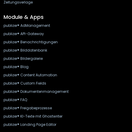
Zeitungsverlage
Module & Apps
publizer® AdManagement
publizer® API-Gateway
publizer® Benachrichtigungen
publizer® Bilddatenbank
publizer® Bildergalerie
publizer® Blog
publizer® Content Automation
publizer® Custom Fields
publizer® Dokumentenmanagement
publizer® FAQ
publizer® Freigabeprozesse
publizer® KI-Texte mit Ghostwriter
publizer® Landing Page Editor