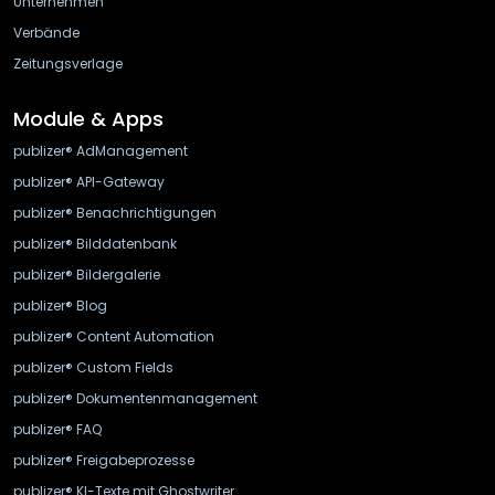
Unternehmen
Verbände
Zeitungsverlage
Module & Apps
publizer® AdManagement
publizer® API-Gateway
publizer® Benachrichtigungen
publizer® Bilddatenbank
publizer® Bildergalerie
publizer® Blog
publizer® Content Automation
publizer® Custom Fields
publizer® Dokumentenmanagement
publizer® FAQ
publizer® Freigabeprozesse
publizer® KI-Texte mit Ghostwriter