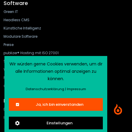
Software
Green IT
Headless CMS
Künstliche Intelligenz
Modulare Software
Preise
publizer® Hosting mit ISO 27001
Schnittstellen
Wir würden gerne Cookies verwenden, um dir
WebHook und API Gateway
alle Informationen optimal anzeigen zu
FAQ
können.
CMS-Vergleich
Datenschutzerklärung
|
Impressum
Rechtliches
Ja, ich bin einverstanden
Datenschutz
Impressum
Einstellungen