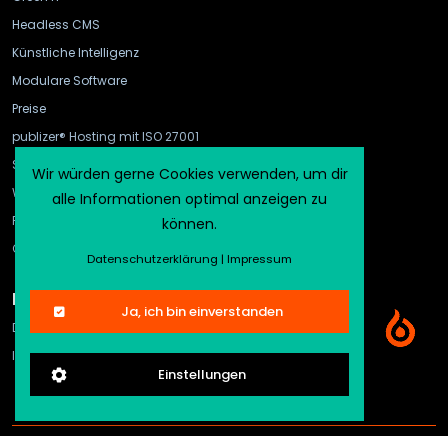
Headless CMS
Künstliche Intelligenz
Modulare Software
Preise
publizer® Hosting mit ISO 27001
Schnittstellen
Wir würden gerne Cookies verwenden, um dir
WebHook und API Gateway
alle Informationen optimal anzeigen zu
FAQ
können.
CMS-Vergleich
Datenschutzerklärung
|
Impressum
Rechtliches
Ja, ich bin einverstanden
Datenschutz
Impressum
Einstellungen