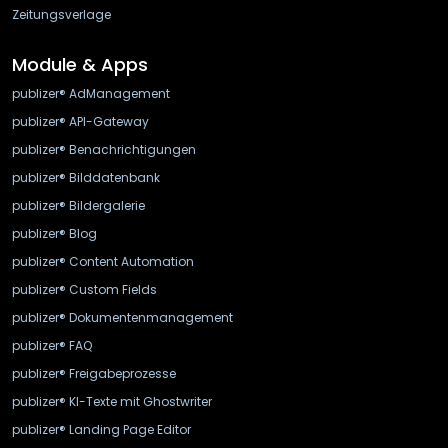
Zeitungsverlage
Module & Apps
publizer® AdManagement
publizer® API-Gateway
publizer® Benachrichtigungen
publizer® Bilddatenbank
publizer® Bildergalerie
publizer® Blog
publizer® Content Automation
publizer® Custom Fields
publizer® Dokumentenmanagement
publizer® FAQ
publizer® Freigabeprozesse
publizer® KI-Texte mit Ghostwriter
publizer® Landing Page Editor