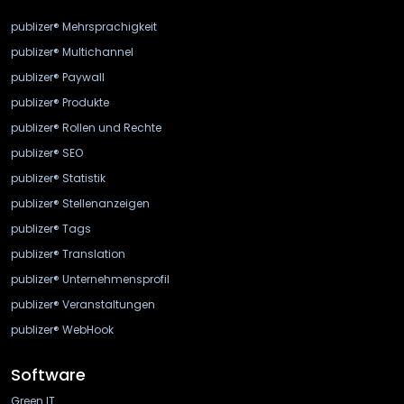
publizer® Mehrsprachigkeit
publizer® Multichannel
publizer® Paywall
publizer® Produkte
publizer® Rollen und Rechte
publizer® SEO
publizer® Statistik
publizer® Stellenanzeigen
publizer® Tags
publizer® Translation
publizer® Unternehmensprofil
publizer® Veranstaltungen
publizer® WebHook
Software
Green IT