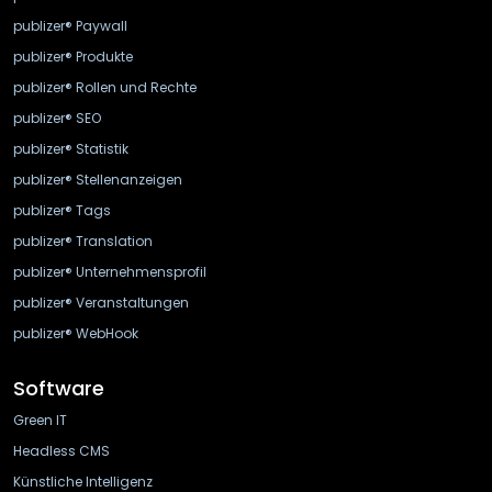
publizer® Paywall
publizer® Produkte
publizer® Rollen und Rechte
publizer® SEO
publizer® Statistik
publizer® Stellenanzeigen
publizer® Tags
publizer® Translation
publizer® Unternehmensprofil
publizer® Veranstaltungen
publizer® WebHook
Software
Green IT
Headless CMS
Künstliche Intelligenz