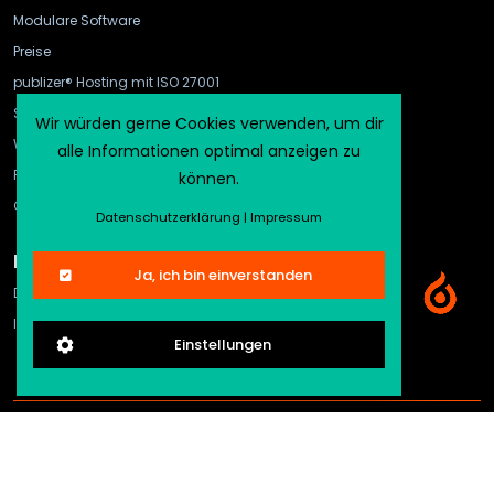
Modulare Software
Preise
publizer® Hosting mit ISO 27001
Schnittstellen
Wir würden gerne Cookies verwenden, um dir
WebHook und API Gateway
alle Informationen optimal anzeigen zu
FAQ
können.
CMS-Vergleich
Datenschutzerklärung
|
Impressum
Rechtliches
Ja, ich bin einverstanden
Datenschutz
Impressum
Einstellungen
©2026
publizer®
ein Angebot der publizer GmbH