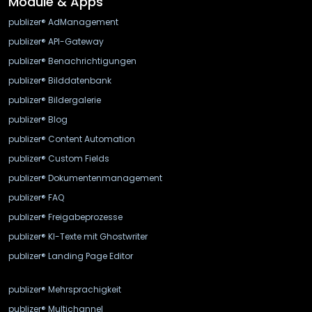
Module & Apps
publizer® AdManagement
publizer® API-Gateway
publizer® Benachrichtigungen
publizer® Bilddatenbank
publizer® Bildergalerie
publizer® Blog
publizer® Content Automation
publizer® Custom Fields
publizer® Dokumentenmanagement
publizer® FAQ
publizer® Freigabeprozesse
publizer® KI-Texte mit Ghostwriter
publizer® Landing Page Editor
publizer® Mehrsprachigkeit
publizer® Multichannel