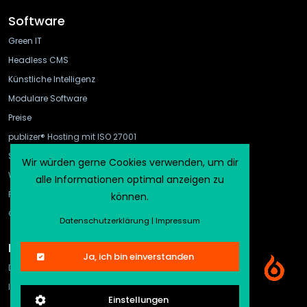
Software
Green IT
Headless CMS
Künstliche Intelligenz
Modulare Software
Preise
publizer® Hosting mit ISO 27001
Schnittstellen
Wir würden gerne Cookies verwenden, um dir
WebHook und API Gateway
alle Informationen optimal anzeigen zu
FAQ
können.
CMS-Vergleich
Datenschutzerklärung
|
Impressum
Rechtliches
Ja, ich bin einverstanden
Datenschutz
Impressum
Einstellungen