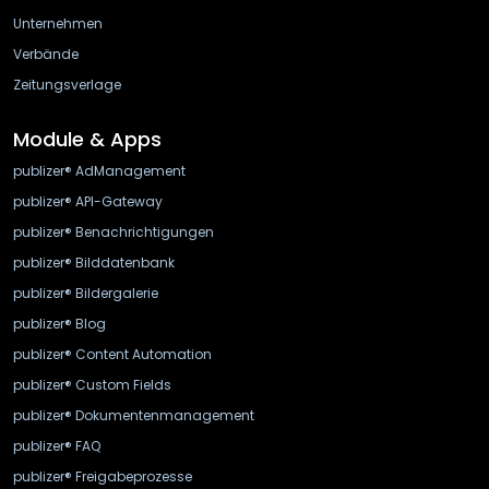
Unternehmen
Verbände
Zeitungsverlage
Module & Apps
publizer® AdManagement
publizer® API-Gateway
publizer® Benachrichtigungen
publizer® Bilddatenbank
publizer® Bildergalerie
publizer® Blog
publizer® Content Automation
publizer® Custom Fields
publizer® Dokumentenmanagement
publizer® FAQ
publizer® Freigabeprozesse