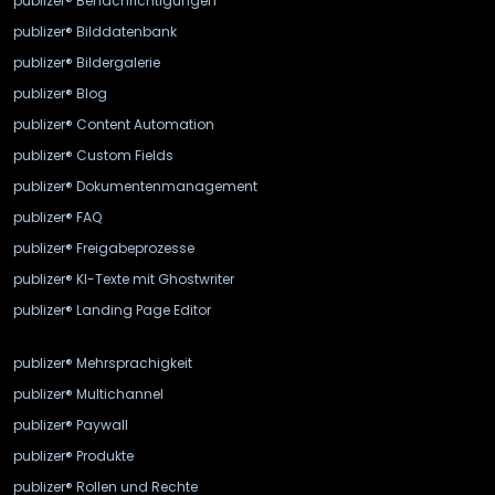
publizer® Benachrichtigungen
publizer® Bilddatenbank
publizer® Bildergalerie
publizer® Blog
publizer® Content Automation
publizer® Custom Fields
publizer® Dokumentenmanagement
publizer® FAQ
publizer® Freigabeprozesse
publizer® KI-Texte mit Ghostwriter
publizer® Landing Page Editor
publizer® Mehrsprachigkeit
publizer® Multichannel
publizer® Paywall
publizer® Produkte
publizer® Rollen und Rechte