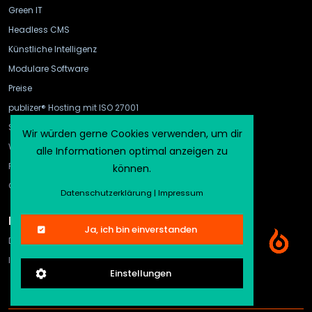
Green IT
Headless CMS
Künstliche Intelligenz
Modulare Software
Preise
publizer® Hosting mit ISO 27001
Schnittstellen
Wir würden gerne Cookies verwenden, um dir
WebHook und API Gateway
alle Informationen optimal anzeigen zu
FAQ
können.
CMS-Vergleich
Datenschutzerklärung
|
Impressum
Rechtliches
Ja, ich bin einverstanden
Datenschutz
Impressum
Einstellungen