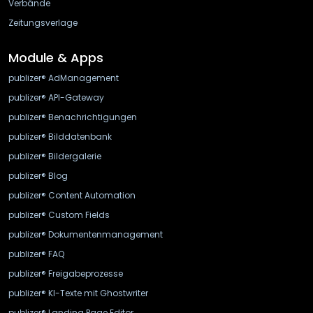
Verbände
Zeitungsverlage
Module & Apps
publizer® AdManagement
publizer® API-Gateway
publizer® Benachrichtigungen
publizer® Bilddatenbank
publizer® Bildergalerie
publizer® Blog
publizer® Content Automation
publizer® Custom Fields
publizer® Dokumentenmanagement
publizer® FAQ
publizer® Freigabeprozesse
publizer® KI-Texte mit Ghostwriter
publizer® Landing Page Editor