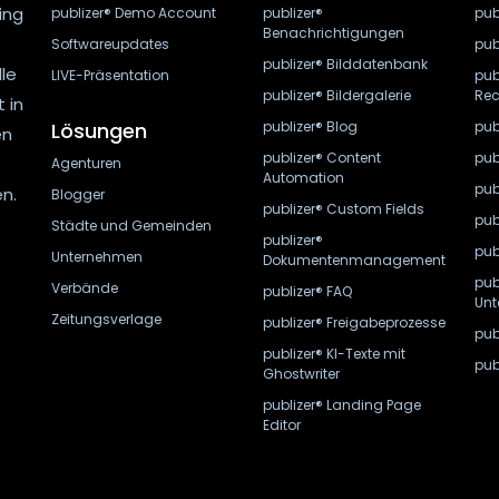
ing
publizer® Demo Account
publizer®
pub
Benachrichtigungen
Softwareupdates
pub
publizer® Bilddatenbank
lle
LIVE-Präsentation
pub
publizer® Bildergalerie
Rec
 in
Lösungen
publizer® Blog
pub
en
publizer® Content
pub
Agenturen
Automation
pub
n.
Blogger
publizer® Custom Fields
pub
Städte und Gemeinden
publizer®
pub
Unternehmen
Dokumentenmanagement
pub
Verbände
publizer® FAQ
Unt
Zeitungsverlage
publizer® Freigabeprozesse
pub
publizer® KI-Texte mit
pub
Ghostwriter
publizer® Landing Page
Editor