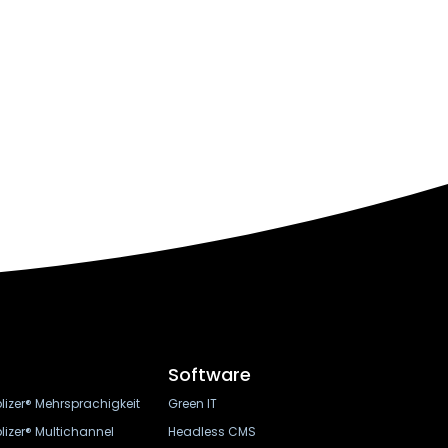
Software
lizer® Mehrsprachigkeit
Green IT
lizer® Multichannel
Headless CMS