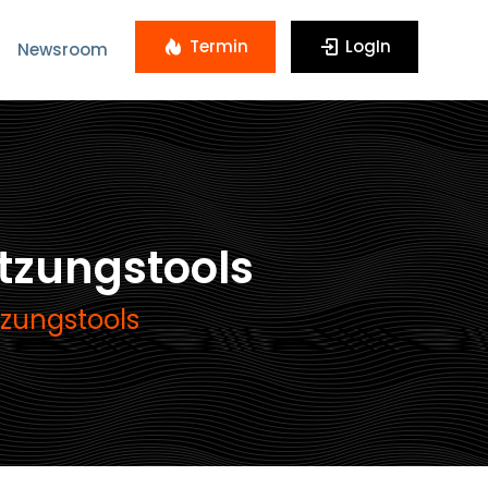
Termin
LogIn
Newsroom
tzungstools
zungstools