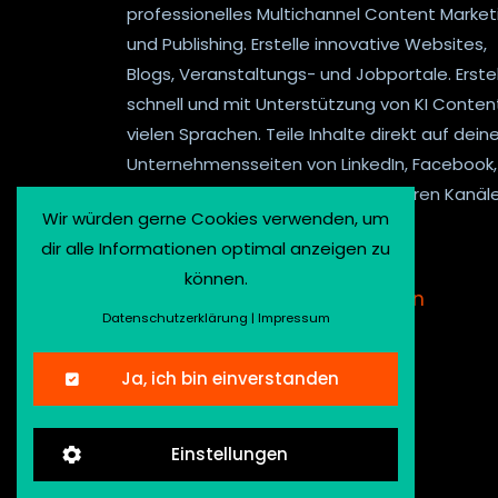
professionelles Multichannel Content Market
und Publishing. Erstelle innovative Websites,
Blogs, Veranstaltungs- und Jobportale. Erste
schnell und mit Unterstützung von KI Content
vielen Sprachen. Teile Inhalte direkt auf dein
Unternehmensseiten von LinkedIn, Facebook,
Twitter, Mastodon und vielen anderen Kanäle
Wir würden gerne Cookies verwenden, um
dir alle Informationen optimal anzeigen zu
können.
Kontakt
.
Newsletter anmelden
Datenschutzerklärung
|
Impressum
Ja, ich bin einverstanden
Einstellungen