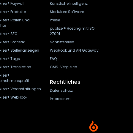
lizer® Paywall
Künstliche Intelligenz
lizer® Produkte
Modulare Software
lizer® Rollen und
Preise
hte
publizer® Hosting mit ISO
lizer® SEO
27001
lizer® Statistik
Schnittstellen
lizer® Stellenanzeigen
WebHook und API Gateway
lizer® Tags
FAQ
lizer® Translation
CMS-Vergleich
lizer®
ernehmensprofil
Rechtliches
lizer® Veranstaltungen
Datenschutz
lizer® WebHook
Impressum