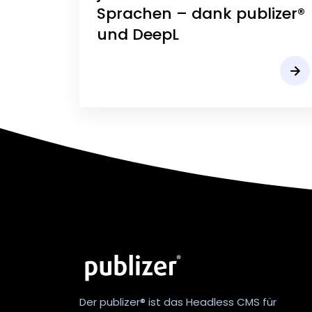
Sprachen – dank publizer®
und DeepL
Der publizer® ist das Headless CMS für