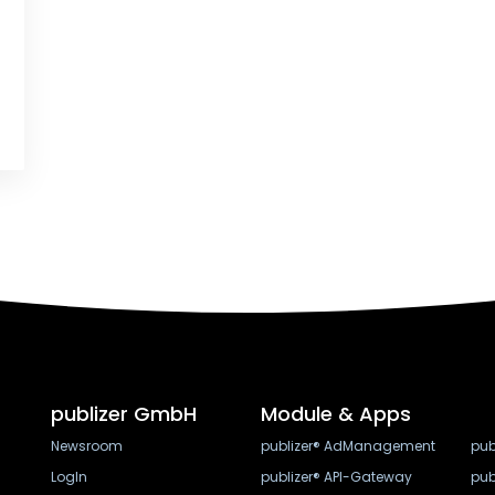
publizer GmbH
Module & Apps
Newsroom
publizer® AdManagement
pub
LogIn
publizer® API-Gateway
pub