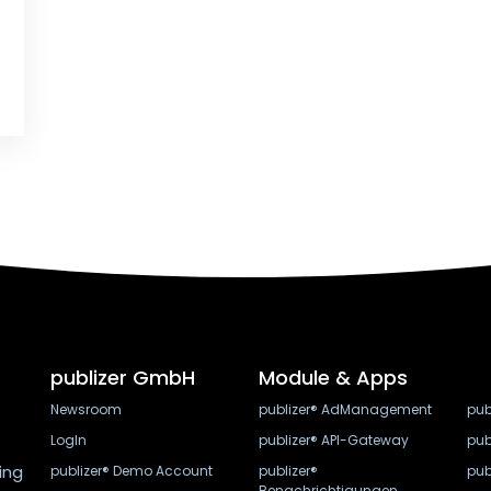
publizer GmbH
Module & Apps
Newsroom
publizer® AdManagement
pub
LogIn
publizer® API-Gateway
pub
ing
publizer® Demo Account
publizer®
pub
Benachrichtigungen