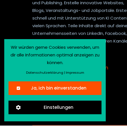
und Publishing. Erstelle innovative Websites,
Blogs, Veranstaltungs- und Jobportale. Erste
schnell und mit Unterstützung von KI Content
vielen Sprachen. Teile Inhalte direkt auf dein
Unternehmensseiten von LinkedIn, Facebook,
Twitter, Mastodon und vielen anderen Kanäle
Wir würden gerne Cookies verwenden, um
dir alle Informationen optimal anzeigen zu
können.
Kontakt
.
Newsletter anmelden
Datenschutzerklärung
|
Impressum
Ja, ich bin einverstanden
Einstellungen