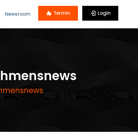
Termin
LogIn
Newsroom
nehmensnews
nehmensnews