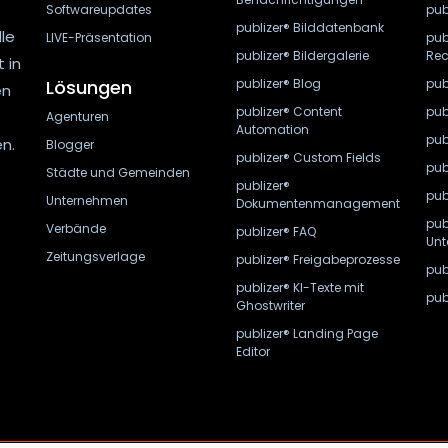
Softwareupdates
pub
publizer® Bilddatenbank
lle
LIVE-Präsentation
pub
publizer® Bildergalerie
Rec
 in
Lösungen
publizer® Blog
pub
en
publizer® Content
pub
Agenturen
Automation
pub
n.
Blogger
publizer® Custom Fields
pub
Städte und Gemeinden
publizer®
pub
Unternehmen
Dokumentenmanagement
pub
Verbände
publizer® FAQ
Unt
Zeitungsverlage
publizer® Freigabeprozesse
pub
publizer® KI-Texte mit
pub
Ghostwriter
publizer® Landing Page
Editor