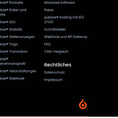
lizer® Produkte
Modulare Software
lizer® Rollen und
Preise
hte
publizer® Hosting mit ISO
lizer® SEO
27001
lizer® Statistik
Schnittstellen
lizer® Stellenanzeigen
WebHook und API Gateway
lizer® Tags
FAQ
lizer® Translation
CMS-Vergleich
lizer®
ernehmensprofil
Rechtliches
lizer® Veranstaltungen
Datenschutz
lizer® WebHook
Impressum