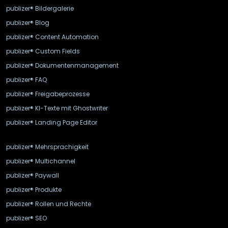
publizer® Bildergalerie
publizer® Blog
publizer® Content Automation
publizer® Custom Fields
publizer® Dokumentenmanagement
publizer® FAQ
publizer® Freigabeprozesse
publizer® KI-Texte mit Ghostwriter
publizer® Landing Page Editor
publizer® Mehrsprachigkeit
publizer® Multichannel
publizer® Paywall
publizer® Produkte
publizer® Rollen und Rechte
publizer® SEO