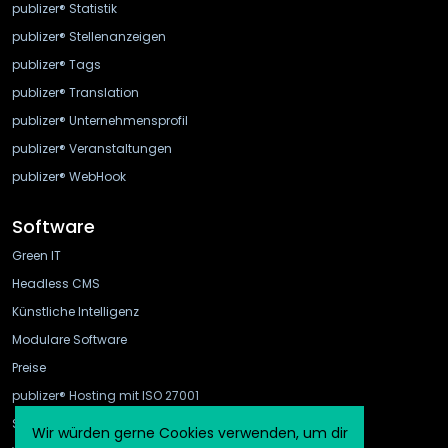
publizer® Statistik
publizer® Stellenanzeigen
publizer® Tags
publizer® Translation
publizer® Unternehmensprofil
publizer® Veranstaltungen
publizer® WebHook
Software
Green IT
Headless CMS
Künstliche Intelligenz
Modulare Software
Preise
publizer® Hosting mit ISO 27001
Schnittstellen
Wir würden gerne Cookies verwenden, um dir