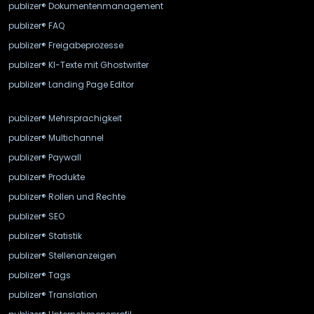
publizer® Dokumentenmanagement
publizer® FAQ
publizer® Freigabeprozesse
publizer® KI-Texte mit Ghostwriter
publizer® Landing Page Editor
publizer® Mehrsprachigkeit
publizer® Multichannel
publizer® Paywall
publizer® Produkte
publizer® Rollen und Rechte
publizer® SEO
publizer® Statistik
publizer® Stellenanzeigen
publizer® Tags
publizer® Translation