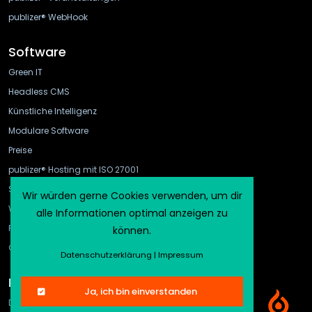
publizer® WebHook
Software
Green IT
Headless CMS
Künstliche Intelligenz
Modulare Software
Preise
publizer® Hosting mit ISO 27001
Schnittstellen
Wir würden gerne Cookies verwenden, um dir
WebHook und API Gateway
alle Informationen optimal anzeigen zu
FAQ
können.
CMS-Vergleich
Datenschutzerklärung
|
Impressum
Rechtliches
Ja, ich bin einverstanden
Datenschutz