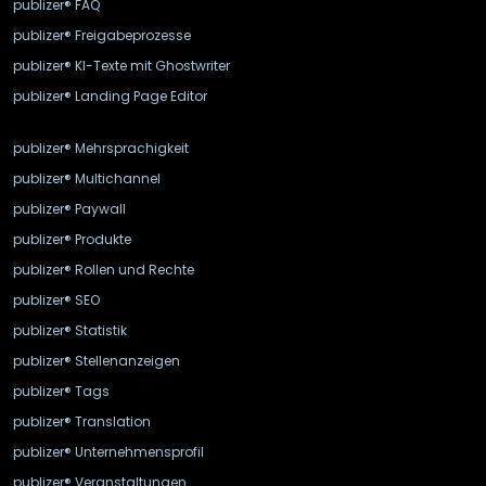
publizer® FAQ
publizer® Freigabeprozesse
publizer® KI-Texte mit Ghostwriter
publizer® Landing Page Editor
publizer® Mehrsprachigkeit
publizer® Multichannel
publizer® Paywall
publizer® Produkte
publizer® Rollen und Rechte
publizer® SEO
publizer® Statistik
publizer® Stellenanzeigen
publizer® Tags
publizer® Translation
publizer® Unternehmensprofil
publizer® Veranstaltungen