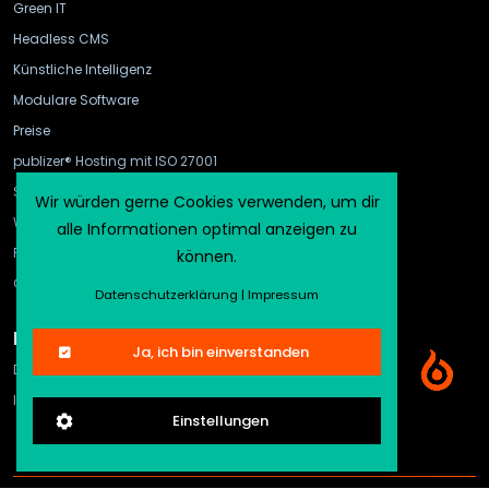
Green IT
Headless CMS
Künstliche Intelligenz
Modulare Software
Preise
publizer® Hosting mit ISO 27001
Schnittstellen
Wir würden gerne Cookies verwenden, um dir
WebHook und API Gateway
alle Informationen optimal anzeigen zu
FAQ
können.
CMS-Vergleich
Datenschutzerklärung
|
Impressum
Rechtliches
Ja, ich bin einverstanden
Datenschutz
Impressum
Einstellungen