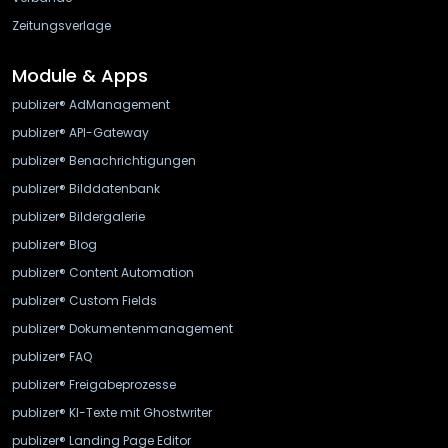
Zeitungsverlage
Module & Apps
publizer® AdManagement
publizer® API-Gateway
publizer® Benachrichtigungen
publizer® Bilddatenbank
publizer® Bildergalerie
publizer® Blog
publizer® Content Automation
publizer® Custom Fields
publizer® Dokumentenmanagement
publizer® FAQ
publizer® Freigabeprozesse
publizer® KI-Texte mit Ghostwriter
publizer® Landing Page Editor